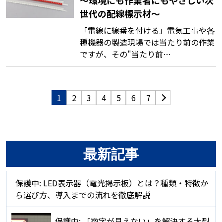
～環境にも作業者にもやさしい次
世代の配線標示材～
「電線に線番を付ける」電気工事や各
種機器の製造現場では当たり前の作業
ですが、その"当たり前…
1
2
3
4
5
6
7
最新記事
保護中: LED表示器（電光掲示板）とは？種類・特徴か
ら選び方、導入までの流れを徹底解説
保護中: 「数字が見えない」を解決する大型