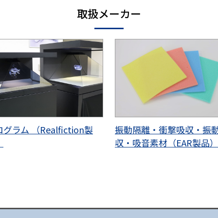
取扱メーカー
グラム （Realfiction製
振動隔離・衝撃吸収・振
）
収・吸音素材（EAR製品