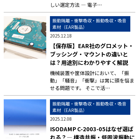
しい選定方法 ― 電子…
振動隔離・衝撃吸収・振動吸収・吸音
素材（EAR製品）
2025.12.18
【保存版】EAR社のグロメット・
ブッシング・マウントの違いと
は？用途別にわかりやすく解説
機械装置や筐体設計において、「振
動」「騒音」「衝撃」は常に頭を悩ま
せる問題です。 そこで活…
振動隔離・衝撃吸収・振動吸収・吸音
素材（EAR製品）
2025.12.08
ISODAMP C-2003-05はなぜ選ば
れる？― 構造共振・低周波振動に