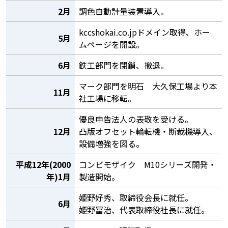
2月
調色自動計量装置導入。
kccshokai.co.jpドメイン取得、ホー
5月
ムページを開設。
6月
鉄工部門を閉鎖、撤退。
マーク部門を明石 大久保工場より本
11月
社工場に移転。
優良申告法人の表敬を受ける。
12月
凸版オフセット輪転機・断裁機導入、
設備増強を図る。
平成12年(2000
コンビモザイク M10シリーズ開発・
年)1月
製造開始。
姫野好秀、取締役会長に就任。
6月
姫野冨治、代表取締役社長に就任。