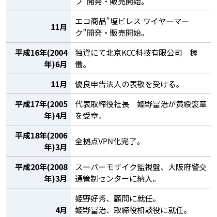
ブ”開発・販売開始。
エコ商品”塩ビレス ワイヤーマー
11月
ク”開発・販売開始。
平成16年(2004
独資にて北京KCC科技有限公司 稼
年)6月
働。
11月
優良申告法人の表敬を受ける。
平成17年(2005
代表取締役社長 姫野冨治が黄綬褒章
年)4月
を受章。
平成18年(2006
全拠点VPN化完了。
年)3月
平成20年(2008
スーパーモザイク監視盤、大阪府警交
年)3月
通管制センターに納入。
姫野好秀、顧問に就任。
4月
姫野冨治、取締役相談役に就任。