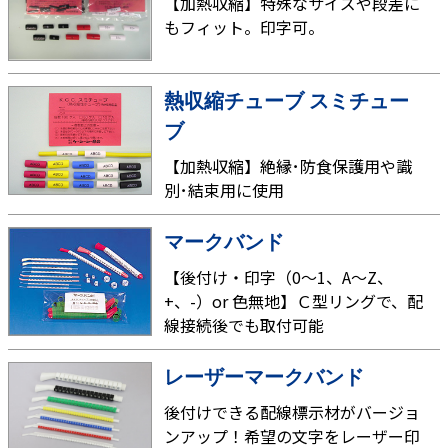
【加熱収縮】特殊なサイズや段差に
もフィット。印字可。
熱収縮チューブ スミチュー
ブ
【加熱収縮】絶縁･防食保護用や識
別･結束用に使用
マークバンド
【後付け・印字（0～1、A～Z、
+、-）or 色無地】Ｃ型リングで、配
線接続後でも取付可能
レーザーマークバンド
後付けできる配線標示材がバージョ
ンアップ！希望の文字をレーザー印