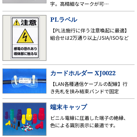
字。高精細なマークが可…
PLラベル
【PL法施行に伴う注意喚起に最適】
組合せは2万通り以上/JSIA/ISOなど
カードホルダー XJ0022
【LAN各種通信ケーブルの配線】行
き先札を挟み結束バンドで固定
端末キャップ
ビニル電線に圧着した端子の絶縁、
色による識別表示に最適です。