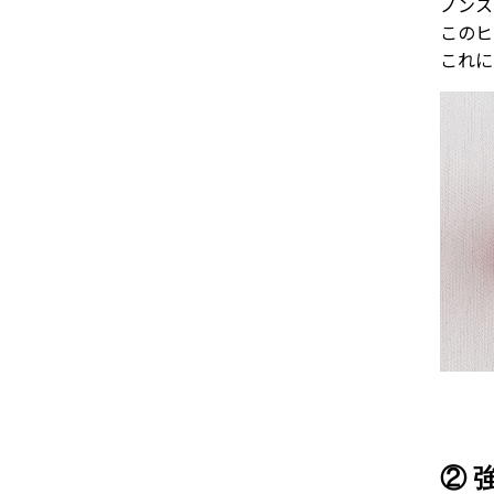
ノンス
このヒ
これに
② 