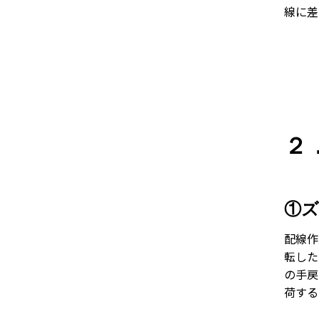
線に差
２
①ズ
配線作
転した
の手戻
荷する