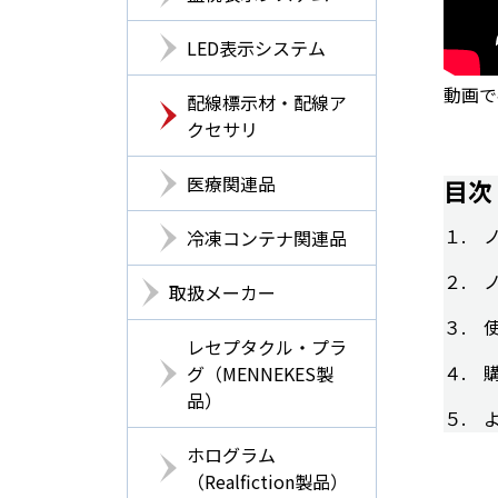
LED表示システム
動画で
配線標示材・配線ア
クセサリ
医療関連品
目次
１. 
冷凍コンテナ関連品
２. 
取扱メーカー
３. 
レセプタクル・プラ
４. 
グ（MENNEKES製
品）
５. 
ホログラム
（Realfiction製品）