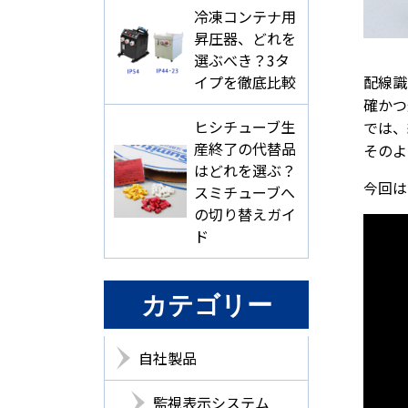
冷凍コンテナ用
昇圧器、どれを
選ぶべき？3タ
イプを徹底比較
配線識
確かつ
ヒシチューブ生
では、
産終了の代替品
そのよ
はどれを選ぶ？
今回は
スミチューブへ
の切り替えガイ
ド
カテゴリー
自社製品
監視表示システム