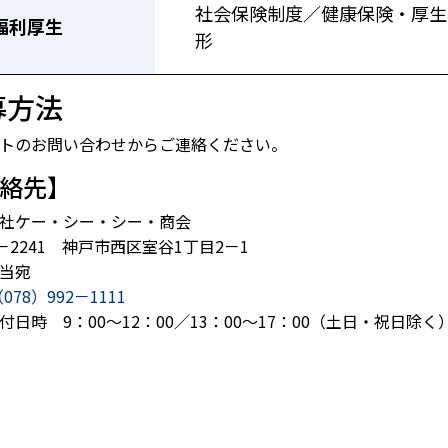
社会保険制度／健康保険・厚生
福利厚生
形
募方法
トのお問い合わせからご連絡ください。
絡先】
社ケー・シー・シー・商会
1－2241 神戸市西区室谷1丁目2－1
当宛
（078）992－1111
付日時 9：00～12：00／13：00～17：00（土日・祝日除く