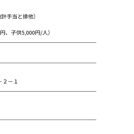
（設計手当と排他）
円、子供5,000円/人）
１－２－１