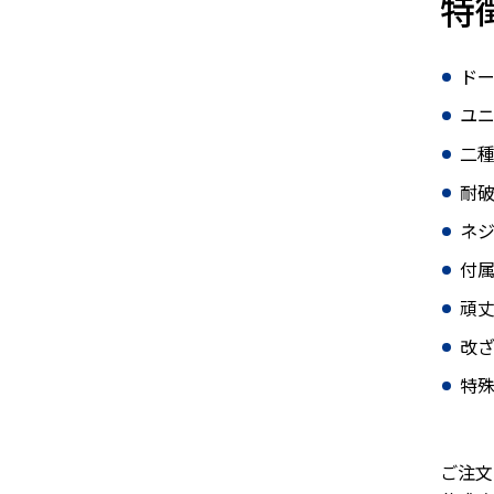
特
ドー
ユ
二
耐
ネジ
付
頑
改
特
ご注文