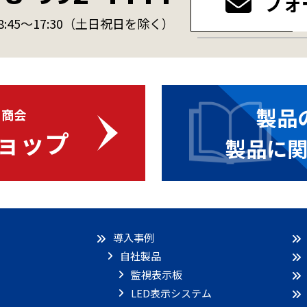
フォ
45～17:30
（土日祝日を除く）
製品
・商会
ョップ
製品に
導入事例
自社製品
監視表示板
LED表示システム