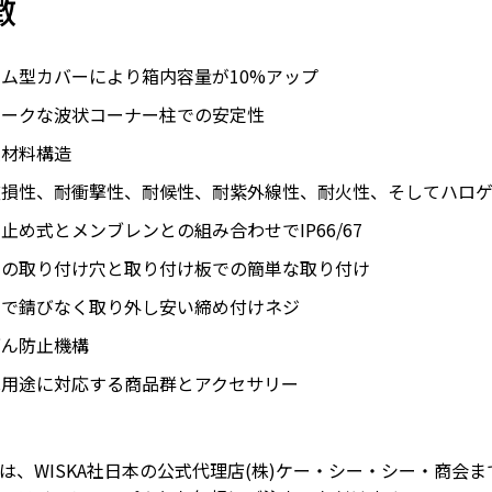
徴
ム型カバーにより箱内容量が10%アップ
ニークな波状コーナー柱での安定性
種材料構造
破損性、耐衝撃性、耐候性、耐紫外線性、耐火性、そしてハロ
止め式とメンブレンとの組み合わせでIP66/67
属の取り付け穴と取り付け板での簡単な取り付け
丈で錆びなく取り外し安い締め付けネジ
ざん防止機構
殊用途に対応する商品群とアクセサリー
は、WISKA社日本の公式代理店(株)ケー・シー・シー・商会ま