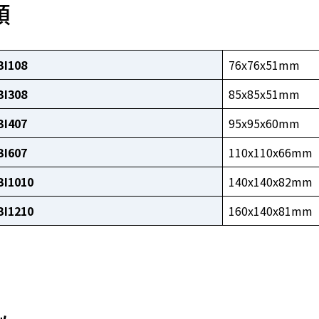
類
I108
76x76x51mm
I308
85x85x51mm
I407
95x95x60mm
I607
110x110x66mm
I1010
140x140x82mm
I1210
160x140x81mm