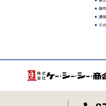
表示
操
通信
そ