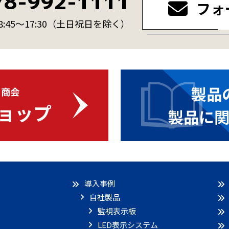
78-992-1111
フォ
45～17:30
（土日祝日を除く）
製品
・商会
ョップ
製品に
導入事例
自社製品
監視表示板
LED表示システム