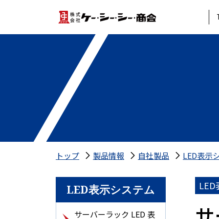
トップ
製品情報
自社製品
LED表示
LE
LED表示システム
サ
サーバーラック LED 表