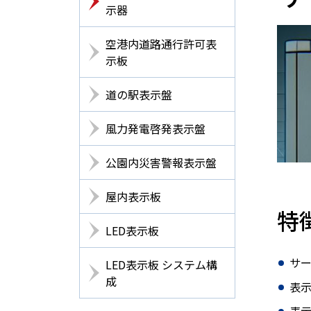
示器
空港内道路通行許可表
示板
道の駅表示盤
風力発電啓発表示盤
公園内災害警報表示盤
屋内表示板
特
LED表示板
サ
LED表示板 システム構
成
表