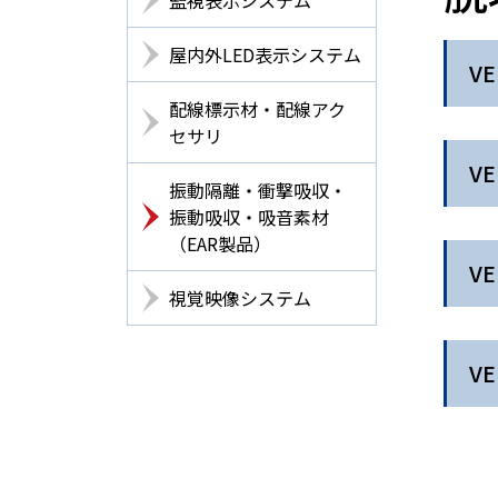
屋内外LED表示システム
V
配線標示材・配線アク
セサリ
V
振動隔離・衝撃吸収・
振動吸収・吸音素材
（EAR製品）
V
視覚映像システム
V