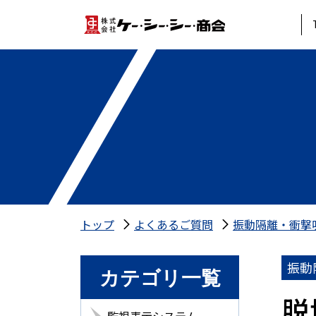
トップ
よくあるご質問
振動隔離・衝撃
振動
カテゴリ一覧
脱
監視表示システム