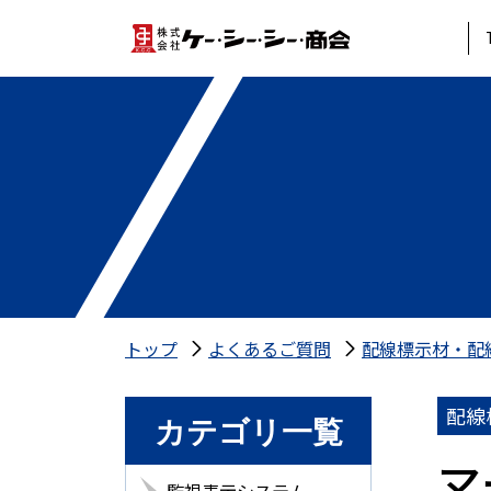
トップ
よくあるご質問
配線標示材・配
配線
カテゴリ一覧
マ
監視表示システム