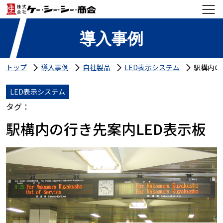
導入事例
トップ
導入事例
自社製品
LED表示システム
駅構内の
LED表示システム
タグ：
駅構内の行き先案内LED表示板