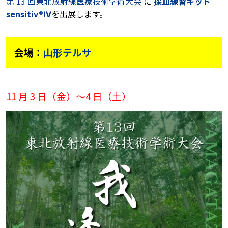
第 13 回東北放射線医療技術学術大会
に
採血練習キット
sensitiv®Ⅳ
を出展します。
会場：
山形テルサ
11 月 3 日（金）～4 日（土）