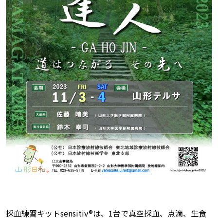
採血練習キットsensitiv®は、1台で真空採血、点滴、生食