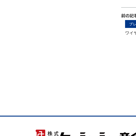
前の記
プ
ワイ