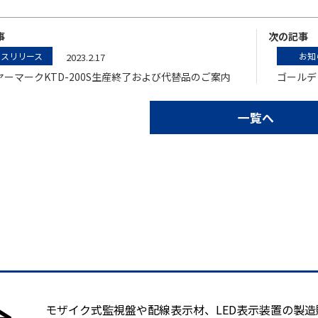
事
次の記事
レスリリース
お知
2023.2.17
ヤーマークKTD-200S生産終了および代替品のご案内
ゴールデ
一覧へ
モザイク式監視盤や配線表示材、LED表示装置の製