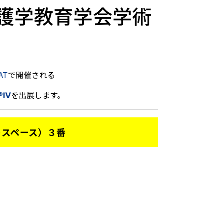
看護学教育学会学術
AT
で開催される
®Ⅳ
を出展します。
スペース）３番