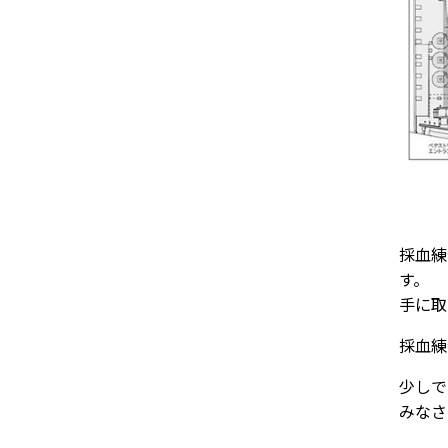
採血練
す。
手に取
採血練
少しで
みなさ