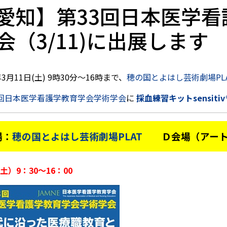
愛知】第33回日本医学
会（3/11)に出展します
年3月11日(土) 9時30分～16時まで、
穂の国とよはし芸術劇場PL
3 回日本医学看護学教育学会学術学会
に
採血練習キットsensitiv
場：
穂の国とよはし芸術劇場PLAT
Ｄ会場（アート
（土）9：30～16：00